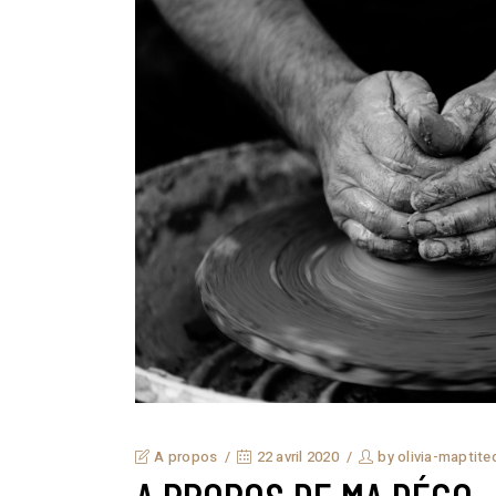
A propos
22 avril 2020
by
olivia-maptit