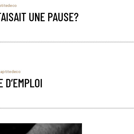
ptitedeco
FAISAIT UNE PAUSE?
maptitedeco
E D’EMPLOI